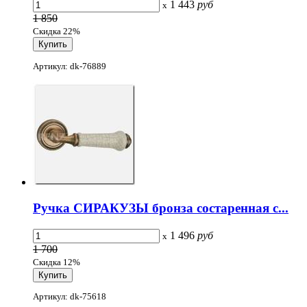
1 443
руб
x
1 850
Скидка 22%
Артикул: dk-76889
Ручка СИРАКУЗЫ бронза состаренная с...
1 496
руб
x
1 700
Скидка 12%
Артикул: dk-75618