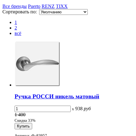
Все бренды
Puerto
RENZ
TIXX
Сортировать по:
1
2
всё
Ручка РОССИ никель матовый
938
руб
x
1 400
Скидка 33%
Артикул: dk-83957