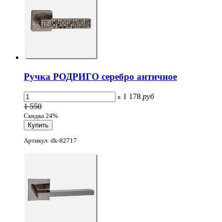
Ручка РОДРИГО серебро античное
1 178
руб
x
1 550
Скидка 24%
Артикул: dk-82717