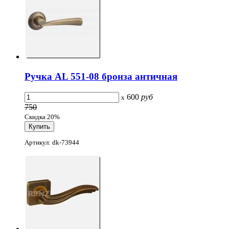
Ручка AL 551-08 бронза античная
600
руб
x
750
Скидка 20%
Артикул: dk-73944