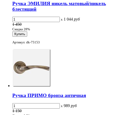
Ручка ЭМИЛИЯ никель матовый/никель
блестящий
1 044
руб
x
1 450
Скидка 28%
Артикул: dk-75153
Ручка ПРИМО бронза античная
989
руб
x
1 150