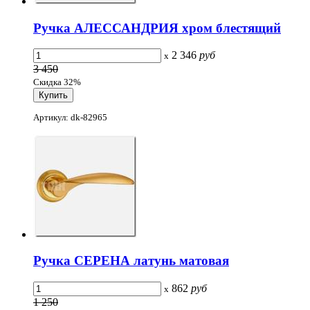
Ручка АЛЕССАНДРИЯ хром блестящий
2 346
руб
x
3 450
Скидка 32%
Артикул: dk-82965
Ручка СЕРЕНА латунь матовая
862
руб
x
1 250