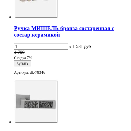
Ручка МИШЕЛЬ бронза состаренная с
состар.керамикой
1 581
руб
x
1 700
Скидка 7%
Артикул: dk-78346