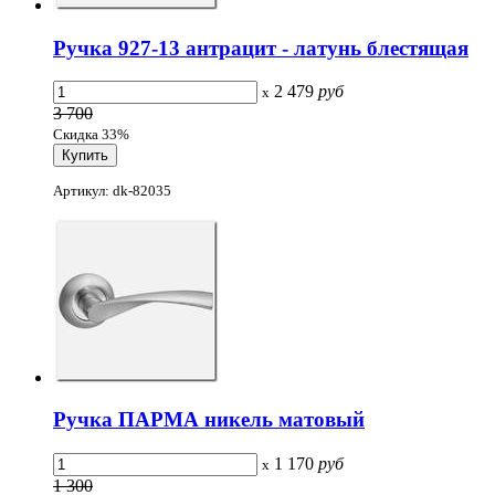
Ручка 927-13 антрацит - латунь блестящая
2 479
руб
x
3 700
Скидка 33%
Артикул: dk-82035
Ручка ПАРМА никель матовый
1 170
руб
x
1 300