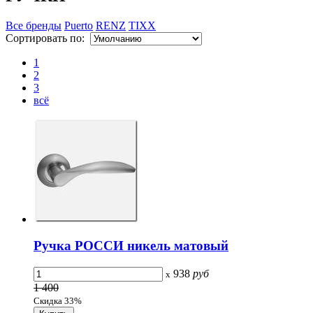
Все бренды
Puerto
RENZ
TIXX
Сортировать по:
1
2
3
всё
Ручка РОССИ никель матовый
938
руб
x
1 400
Скидка 33%