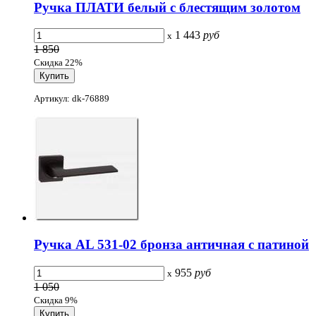
Ручка ПЛАТИ белый с блестящим золотом
1 443
руб
x
1 850
Скидка 22%
Артикул: dk-76889
Ручка AL 531-02 бронза античная с патиной
955
руб
x
1 050
Скидка 9%