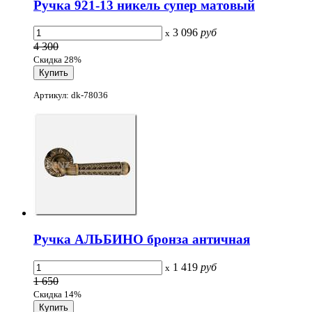
Ручка 921-13 никель супер матовый
3 096
руб
x
4 300
Скидка 28%
Артикул: dk-78036
Ручка АЛЬБИНО бронза античная
1 419
руб
x
1 650
Скидка 14%