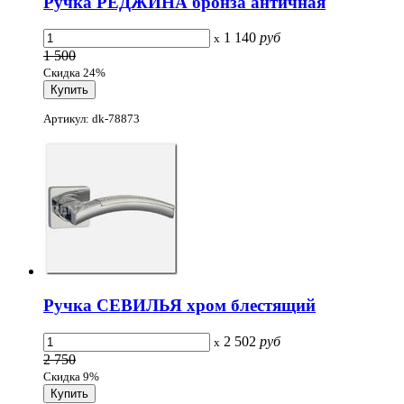
Ручка РЕДЖИНА бронза античная
1 140
руб
x
1 500
Скидка 24%
Артикул: dk-78873
Ручка СЕВИЛЬЯ хром блестящий
2 502
руб
x
2 750
Скидка 9%