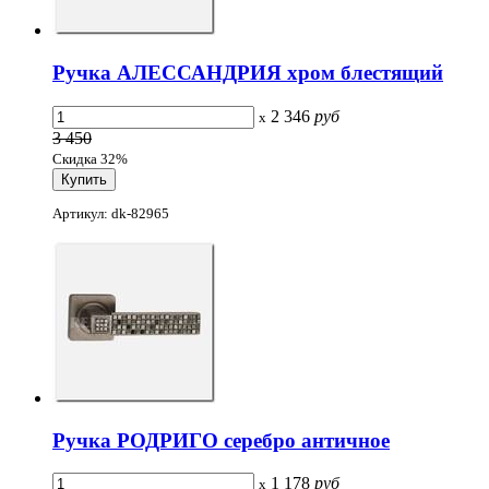
Ручка АЛЕССАНДРИЯ хром блестящий
2 346
руб
x
3 450
Скидка 32%
Артикул: dk-82965
Ручка РОДРИГО серебро античное
1 178
руб
x