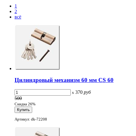
1
2
всё
Цилиндровый механизм 60 мм CS 60
370
руб
x
500
Скидка 26%
Артикул: dk-72208