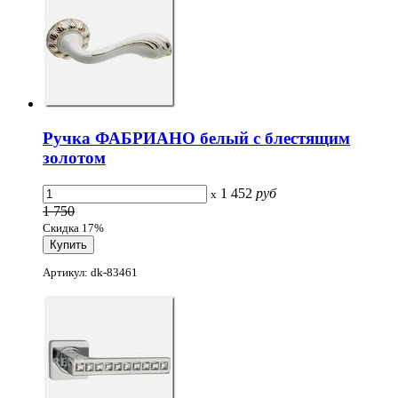
Ручка ФАБРИАНО белый с блестящим
золотом
1 452
руб
x
1 750
Скидка 17%
Артикул: dk-83461