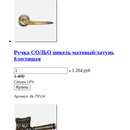
Ручка СОЛЬО никель матовый/латунь
блестящая
1 204
руб
x
1 400
Скидка 14%
Артикул: dk-79524