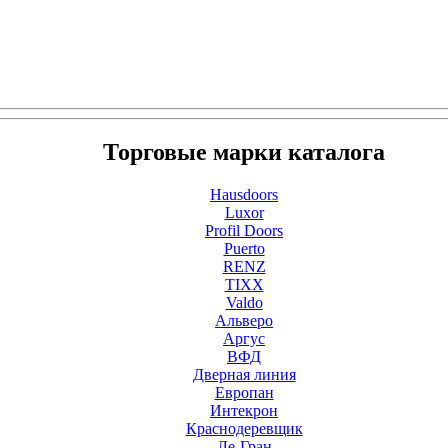
Торговые марки каталога
Hausdoors
Luxor
Profil Doors
Puerto
RENZ
TIXX
Valdo
Альверо
Аргус
ВФД
Дверная линия
Европан
Интекрон
Краснодеревщик
Ле-Гран