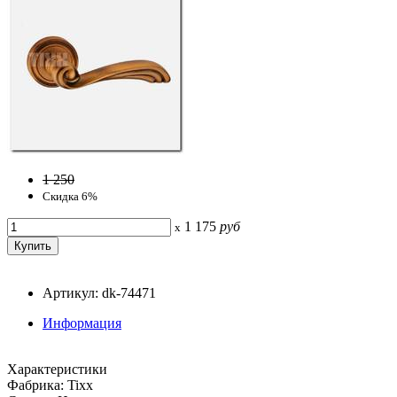
1 250
Скидка 6%
1 175
руб
x
Артикул: dk-74471
Информация
Характеристики
Фабрика: Tixx