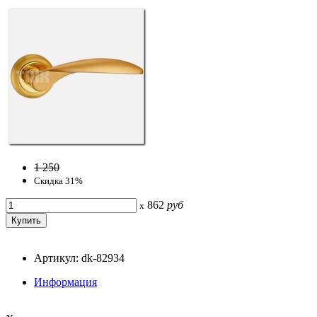
1 250
Скидка 31%
862
руб
x
Артикул: dk-82934
Информация