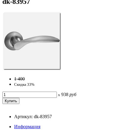
dk-83957
1 400
Скидка 33%
938
руб
x
Артикул: dk-83957
Информация