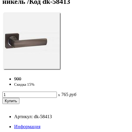
никель /Код dk-58413
900
Скидка 15%
765
руб
x
Артикул: dk-58413
Информация