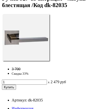
блестящая /Код dk-82035
3 700
Скидка 33%
2 479
руб
x
Артикул: dk-82035
Информация