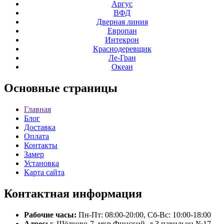
Аргус
ВФД
Дверная линия
Европан
Интекрон
Краснодеревщик
Ле-Гран
Океан
Основные
страницы
Главная
Блог
Доставка
Оплата
Контакты
Замер
Установка
Карта сайта
Контактная
информация
Рабочие часы:
Пн-Пт: 08:00-20:00, Сб-Вс: 10:00-18:00
Адрес:
г. Щёлково-7, мкр.Финский, д.3 павильон №17