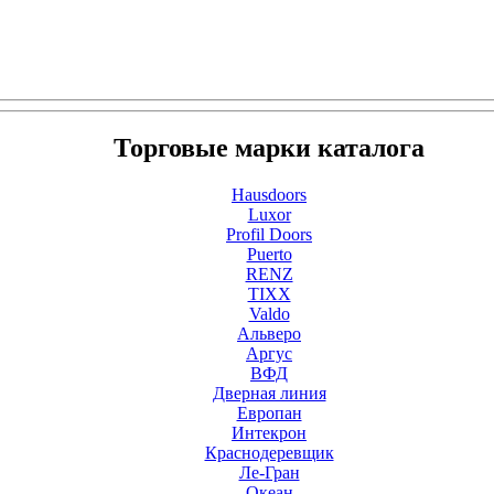
Торговые марки каталога
Hausdoors
Luxor
Profil Doors
Puerto
RENZ
TIXX
Valdo
Альверо
Аргус
ВФД
Дверная линия
Европан
Интекрон
Краснодеревщик
Ле-Гран
Океан