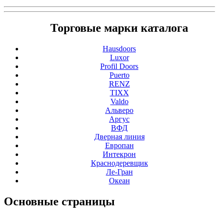
Торговые марки каталога
Hausdoors
Luxor
Profil Doors
Puerto
RENZ
TIXX
Valdo
Альверо
Аргус
ВФД
Дверная линия
Европан
Интекрон
Краснодеревщик
Ле-Гран
Океан
Основные
страницы