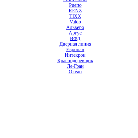
Puerto
RENZ
TIXX
Valdo
Альверо
Аргус
ВФД
Дверная линия
Европан
Интекрон
Краснодеревщик
Ле-Гран
Океан