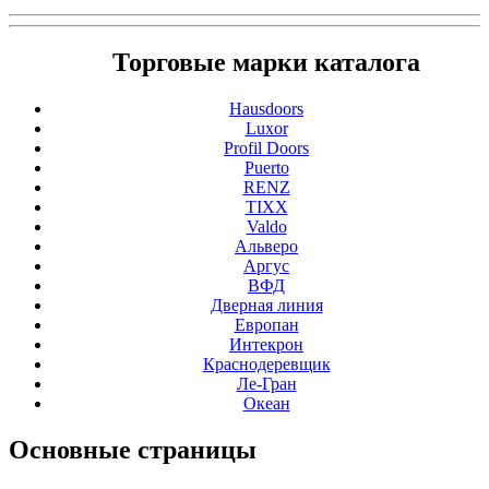
Торговые марки каталога
Hausdoors
Luxor
Profil Doors
Puerto
RENZ
TIXX
Valdo
Альверо
Аргус
ВФД
Дверная линия
Европан
Интекрон
Краснодеревщик
Ле-Гран
Океан
Основные
страницы