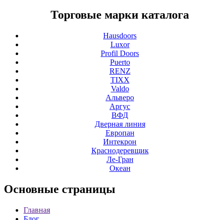
Торговые марки каталога
Hausdoors
Luxor
Profil Doors
Puerto
RENZ
TIXX
Valdo
Альверо
Аргус
ВФД
Дверная линия
Европан
Интекрон
Краснодеревщик
Ле-Гран
Океан
Основные
страницы
Главная
Блог