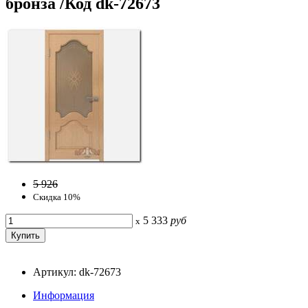
бронза /Код dk-72673
5 926
Скидка 10%
5 333
руб
x
Артикул: dk-72673
Информация