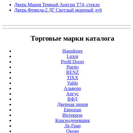
Дверь Мария Темный Анегри Т74, стекло
Дверь Фемида-2 ДГ Светлый мореный дуб
Торговые марки каталога
Hausdoors
Luxor
Profil Doors
Puerto
RENZ
TIXX
Valdo
Альверо
Аргус
ВФД
Дверная линия
Европан
Интекрон
Краснодеревщик
Ле-Гран
Океан