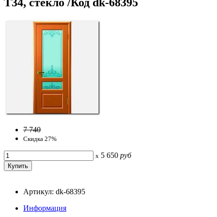
Т34, стекло /Код dk-68395
7 740
Скидка 27%
5 650
руб
x
Артикул: dk-68395
Информация