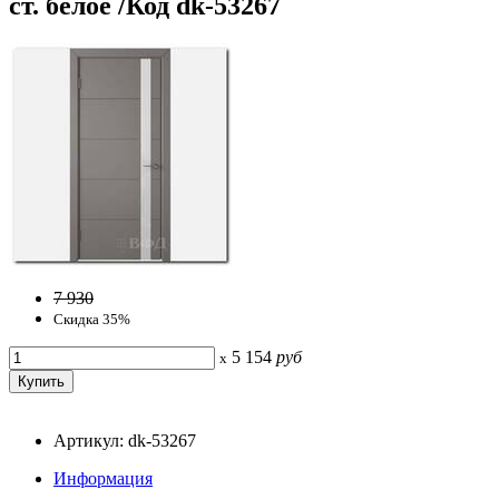
ст. белое /Код dk-53267
7 930
Скидка 35%
5 154
руб
x
Артикул: dk-53267
Информация