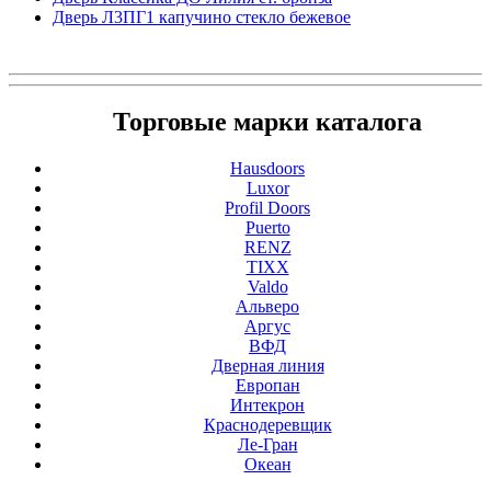
Дверь Л3ПГ1 капучино стекло бежевое
Торговые марки каталога
Hausdoors
Luxor
Profil Doors
Puerto
RENZ
TIXX
Valdo
Альверо
Аргус
ВФД
Дверная линия
Европан
Интекрон
Краснодеревщик
Ле-Гран
Океан