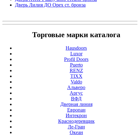
Дверь Лилия ДО Орех ст. бронза
Торговые марки каталога
Hausdoors
Luxor
Profil Doors
Puerto
RENZ
TIXX
Valdo
Альверо
Аргус
ВФД
Дверная линия
Европан
Интекрон
Краснодеревщик
Ле-Гран
Океан