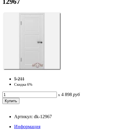
12967
5 211
Скидка 6%
4 898
руб
x
Артикул: dk-12967
Информация