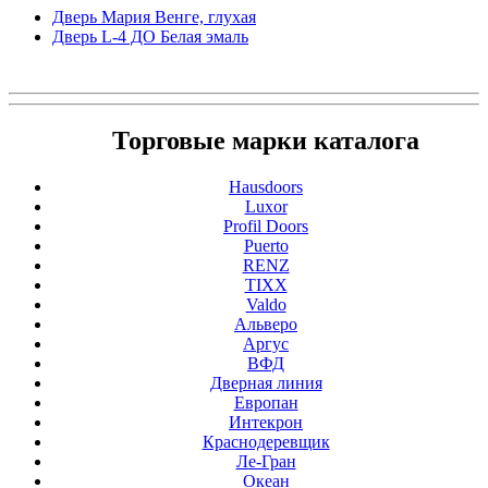
Дверь Мария Венге, глухая
Дверь L-4 ДО Белая эмаль
Торговые марки каталога
Hausdoors
Luxor
Profil Doors
Puerto
RENZ
TIXX
Valdo
Альверо
Аргус
ВФД
Дверная линия
Европан
Интекрон
Краснодеревщик
Ле-Гран
Океан