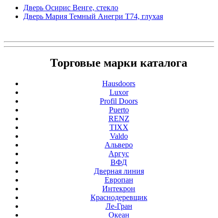
Дверь Осирис Венге, стекло
Дверь Мария Темный Анегри Т74, глухая
Торговые марки каталога
Hausdoors
Luxor
Profil Doors
Puerto
RENZ
TIXX
Valdo
Альверо
Аргус
ВФД
Дверная линия
Европан
Интекрон
Краснодеревщик
Ле-Гран
Океан