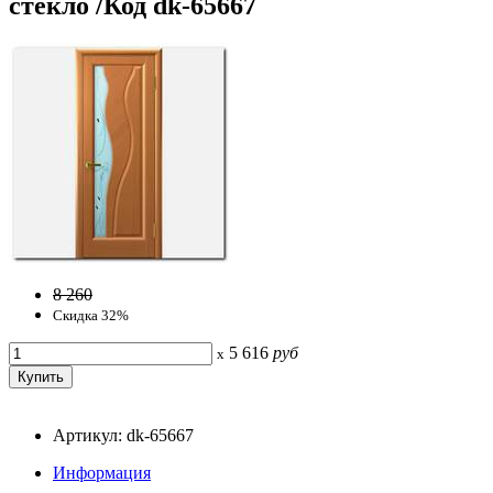
стекло /Код dk-65667
8 260
Скидка 32%
5 616
руб
x
Артикул: dk-65667
Информация