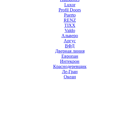
Luxor
Profil Doors
Puerto
RENZ
TIXX
Valdo
Альверо
Аргус
ВФД
Дверная линия
Европан
Интекрон
Краснодеревщик
Ле-Гран
Океан