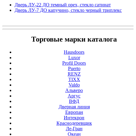
Дверь ЛУ-22 ДО темный орех, стекло сатинат
Дверь ЛУ-7 ДО капучино, стекло черный триплекс
Торговые марки каталога
Hausdoors
Luxor
Profil Doors
Puerto
RENZ
TIXX
Valdo
Альверо
Аргус
ВФД
Дверная линия
Европан
Интекрон
Краснодеревщик
Ле-Гран
Океан