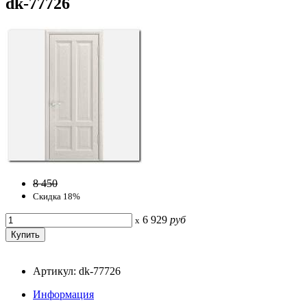
dk-77726
8 450
Скидка 18%
6 929
руб
x
Артикул: dk-77726
Информация