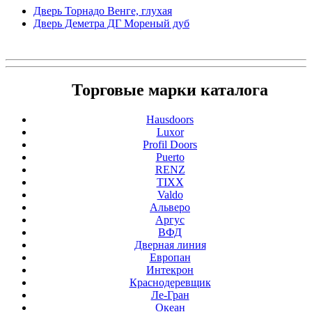
Дверь Торнадо Венге, глухая
Дверь Деметра ДГ Мореный дуб
Торговые марки каталога
Hausdoors
Luxor
Profil Doors
Puerto
RENZ
TIXX
Valdo
Альверо
Аргус
ВФД
Дверная линия
Европан
Интекрон
Краснодеревщик
Ле-Гран
Океан