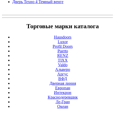
Дверь Техно 4 Темный венге
Торговые марки каталога
Hausdoors
Luxor
Profil Doors
Puerto
RENZ
TIXX
Valdo
Альверо
Аргус
ВФД
Дверная линия
Европан
Интекрон
Краснодеревщик
Ле-Гран
Океан