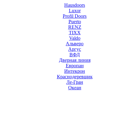
Hausdoors
Luxor
Profil Doors
Puerto
RENZ
TIXX
Valdo
Альверо
Аргус
ВФД
Дверная линия
Европан
Интекрон
Краснодеревщик
Ле-Гран
Океан