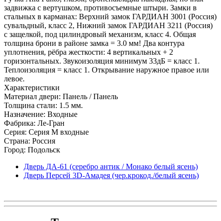
задвижка с вертушком, противосъемные штыри. Замки в
стальных в карманах: Верхний замок ГАРДИАН 3001 (Россия)
сувальдный, класс 2, Нижний замок ГАРДИАН 3211 (Россия)
с защелкой, под цилиндровый механизм, класс 4. Общая
толщина брони в районе замка = 3.0 мм! Два контура
уплотнения, рёбра жесткости: 4 вертикальных + 2
горизонтальных. Звукоизоляция минимум 33дБ = класс 1.
Теплоизоляция = класс 1. Открывание наружное правое или
левое.
Характеристики
Материал двери: Панель / Панель
Толщина стали: 1.5 мм.
Назначение: Входные
Фабрика: Ле-Гран
Серия: Серия M входные
Страна: Россия
Город: Подольск
Дверь ДА-61 (серебро антик / Монако белый ясень)
Дверь Персей 3D-Амадея (чер.крокод./белый ясень)