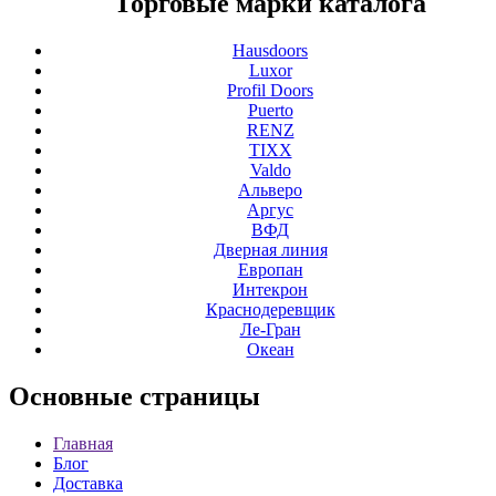
Торговые марки каталога
Hausdoors
Luxor
Profil Doors
Puerto
RENZ
TIXX
Valdo
Альверо
Аргус
ВФД
Дверная линия
Европан
Интекрон
Краснодеревщик
Ле-Гран
Океан
Основные
страницы
Главная
Блог
Доставка