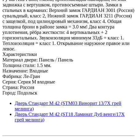
задвижка с вертушком, противосъемные штыри. Замки в
стальных в карманах: Верхний замок ГАРДИАН 3001 (Россия)
сувальдный, класс 2, Нижний замок ГАРДИАН 3211 (Россия)
с защелкой, под цилиндровый механизм, класс 4. Общая
толщина брони в районе замка = 3.0 мм! Два контура
уплотнения, рёбра жесткости: 4 вертикальных + 2
горизонтальных. Звукоизоляция минимум 33дБ = класс 1.
Теплоизоляция = класс 1. Открывание наружное правое или
левое.
Характеристики
Материал двери: Панель / Панель
Толщина стали: 1.5 мм.
Назначение: Входные
Фабрика: Ле-Гран
Серия: Серия M входные
Страна: Россия
Город: Подольск
Дверь Стандарт М 42 (STM03 Винорит 13/7Х грей
мелинга)
Дверь Стандарт М 42 (ST18 Ламинат Дуб венге/17X
грей мелинга)