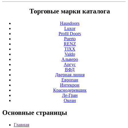
Торговые марки каталога
Hausdoors
Luxor
Profil Doors
Puerto
RENZ
TIXX
Valdo
Альверо
Аргус
ВФД
Дверная линия
Европан
Интекрон
Краснодеревщик
Ле-Гран
Океан
Основные
страницы
Главная