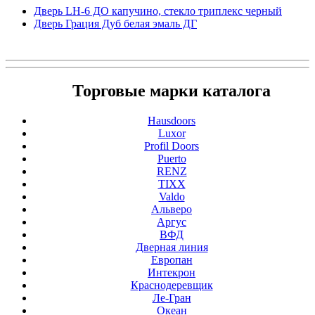
Дверь LH-6 ДО капучино, стекло триплекс черный
Дверь Грация Дуб белая эмаль ДГ
Торговые марки каталога
Hausdoors
Luxor
Profil Doors
Puerto
RENZ
TIXX
Valdo
Альверо
Аргус
ВФД
Дверная линия
Европан
Интекрон
Краснодеревщик
Ле-Гран
Океан