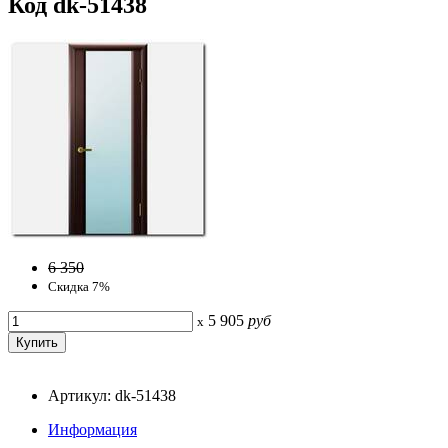
Код dk-51438
6 350
Скидка 7%
5 905
руб
x
Артикул: dk-51438
Информация