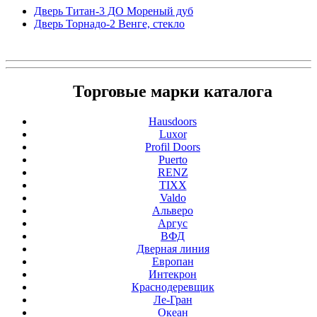
Дверь Титан-3 ДО Мореный дуб
Дверь Торнадо-2 Венге, стекло
Торговые марки каталога
Hausdoors
Luxor
Profil Doors
Puerto
RENZ
TIXX
Valdo
Альверо
Аргус
ВФД
Дверная линия
Европан
Интекрон
Краснодеревщик
Ле-Гран
Океан