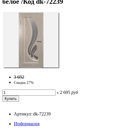
белое /Код dk-72239
3 692
Скидка 27%
2 695
руб
x
Артикул: dk-72239
Информация