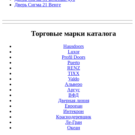
Дверь Сигма 21 Венге
Торговые марки каталога
Hausdoors
Luxor
Profil Doors
Puerto
RENZ
TIXX
Valdo
Альверо
Аргус
ВФД
Дверная линия
Европан
Интекрон
Краснодеревщик
Ле-Гран
Океан