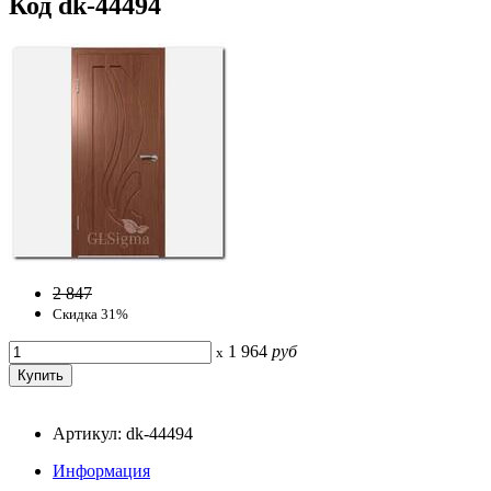
Код dk-44494
2 847
Скидка 31%
1 964
руб
x
Артикул: dk-44494
Информация