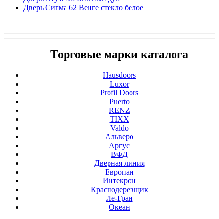
Дверь Сигма 62 Венге стекло белое
Торговые марки каталога
Hausdoors
Luxor
Profil Doors
Puerto
RENZ
TIXX
Valdo
Альверо
Аргус
ВФД
Дверная линия
Европан
Интекрон
Краснодеревщик
Ле-Гран
Океан