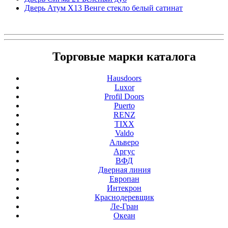
Дверь Атум X13 Венге стекло белый сатинат
Торговые марки каталога
Hausdoors
Luxor
Profil Doors
Puerto
RENZ
TIXX
Valdo
Альверо
Аргус
ВФД
Дверная линия
Европан
Интекрон
Краснодеревщик
Ле-Гран
Океан