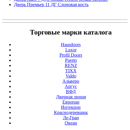
Дверь Премьер 11 ДГ Cлоновая кость
Торговые марки каталога
Hausdoors
Luxor
Profil Doors
Puerto
RENZ
TIXX
Valdo
Альверо
Аргус
ВФД
Дверная линия
Европан
Интекрон
Краснодеревщик
Ле-Гран
Океан