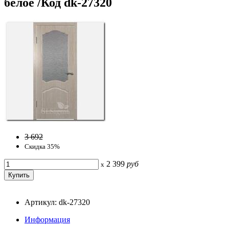
белое /Код dk-27320
3 692
Скидка 35%
2 399
руб
x
Артикул: dk-27320
Информация