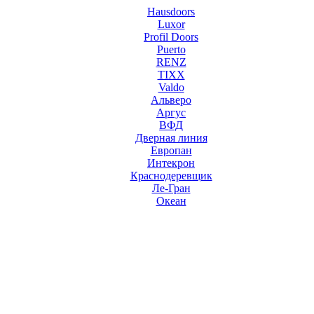
Hausdoors
Luxor
Profil Doors
Puerto
RENZ
TIXX
Valdo
Альверо
Аргус
ВФД
Дверная линия
Европан
Интекрон
Краснодеревщик
Ле-Гран
Океан