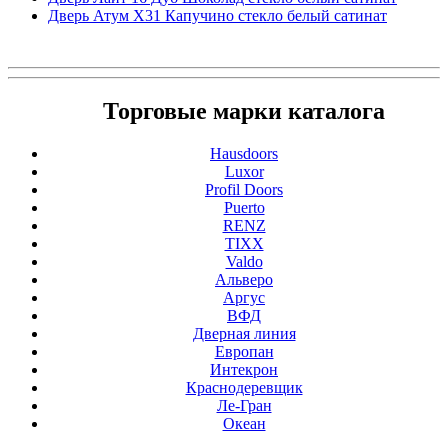
Дверь Атум X31 Капучино стекло белый сатинат
Торговые марки каталога
Hausdoors
Luxor
Profil Doors
Puerto
RENZ
TIXX
Valdo
Альверо
Аргус
ВФД
Дверная линия
Европан
Интекрон
Краснодеревщик
Ле-Гран
Океан