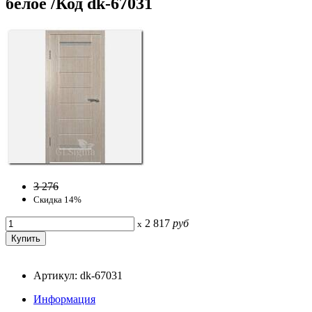
белое /Код dk-67031
3 276
Скидка 14%
2 817
руб
x
Артикул: dk-67031
Информация