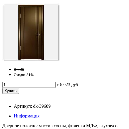
8 730
Скидка 31%
6 023
руб
x
Артикул: dk-39689
Информация
Дверное полотно: массив сосны, филенка МДФ, глухое/со