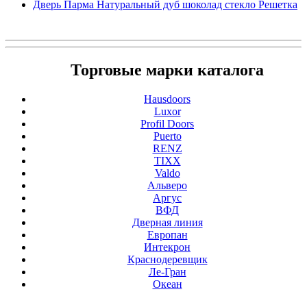
Дверь Парма Натуральный дуб шоколад стекло Решетка
Торговые марки каталога
Hausdoors
Luxor
Profil Doors
Puerto
RENZ
TIXX
Valdo
Альверо
Аргус
ВФД
Дверная линия
Европан
Интекрон
Краснодеревщик
Ле-Гран
Океан