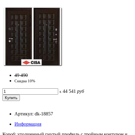
49 490
Скидка 10%
44 541
руб
x
Артикул: dk-18857
Информация
Короб: утолщенный гнутый профиль с тройным контуром и