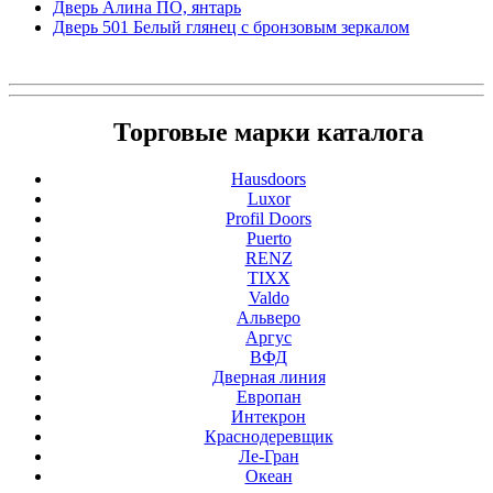
Дверь Алина ПО, янтарь
Дверь 501 Белый глянец с бронзовым зеркалом
Торговые марки каталога
Hausdoors
Luxor
Profil Doors
Puerto
RENZ
TIXX
Valdo
Альверо
Аргус
ВФД
Дверная линия
Европан
Интекрон
Краснодеревщик
Ле-Гран
Океан