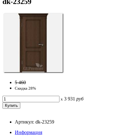
dk-23259
5 460
Скидка 28%
3 931
руб
x
Артикул: dk-23259
Информация