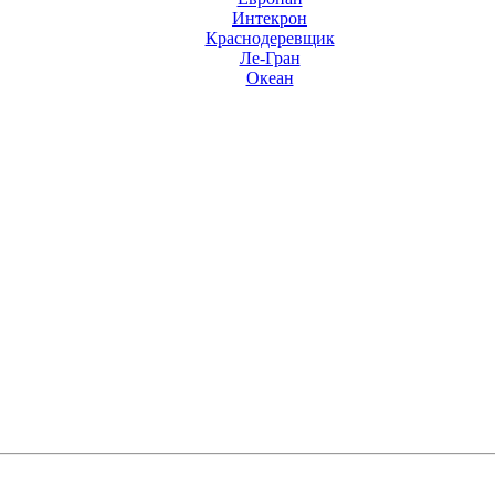
Интекрон
Краснодеревщик
Ле-Гран
Океан