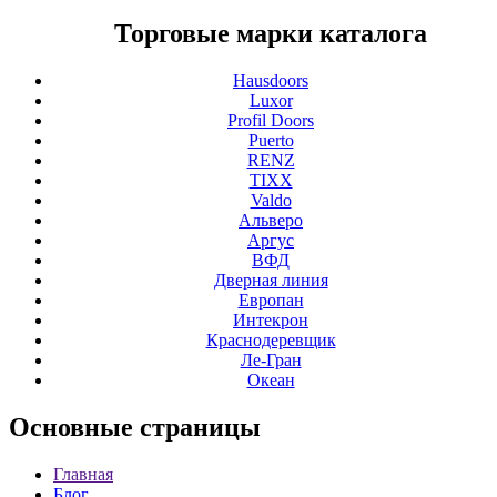
Торговые марки каталога
Hausdoors
Luxor
Profil Doors
Puerto
RENZ
TIXX
Valdo
Альверо
Аргус
ВФД
Дверная линия
Европан
Интекрон
Краснодеревщик
Ле-Гран
Океан
Основные
страницы
Главная
Блог