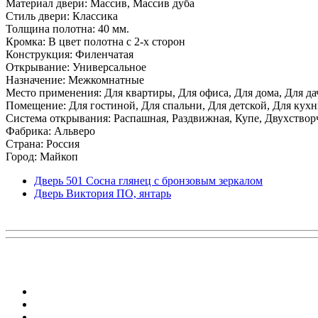
Материал двери: Массив, Массив дуба
Стиль двери: Классика
Толщина полотна: 40 мм.
Кромка: В цвет полотна с 2-х сторон
Конструкция: Филенчатая
Открывание: Универсальное
Назначение: Межкомнатные
Место применения: Для квартиры, Для офиса, Для дома, Для да
Помещение: Для гостиной, Для спальни, Для детской, Для кухни
Система открывания: Распашная, Раздвижная, Купе, Двухствор
Фабрика: Альверо
Страна: Россия
Город: Майкоп
Дверь 501 Сосна глянец с бронзовым зеркалом
Дверь Виктория ПО, янтарь