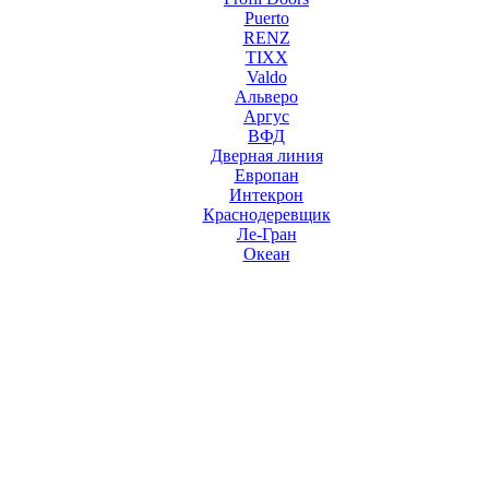
Puerto
RENZ
TIXX
Valdo
Альверо
Аргус
ВФД
Дверная линия
Европан
Интекрон
Краснодеревщик
Ле-Гран
Океан