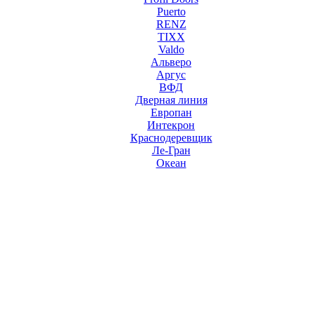
Puerto
RENZ
TIXX
Valdo
Альверо
Аргус
ВФД
Дверная линия
Европан
Интекрон
Краснодеревщик
Ле-Гран
Океан