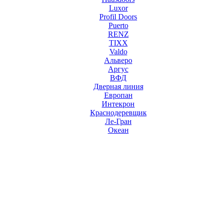
Luxor
Profil Doors
Puerto
RENZ
TIXX
Valdo
Альверо
Аргус
ВФД
Дверная линия
Европан
Интекрон
Краснодеревщик
Ле-Гран
Океан