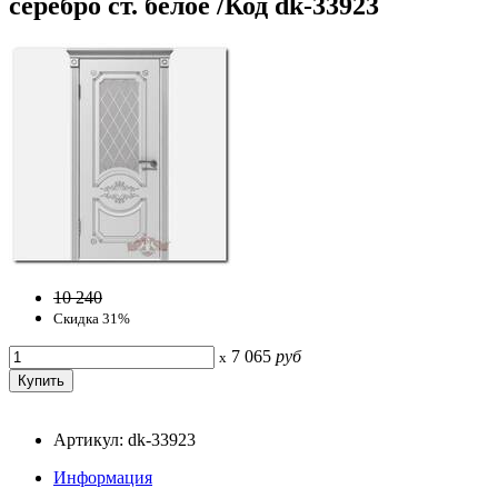
серебро ст. белое /Код dk-33923
10 240
Скидка 31%
7 065
руб
x
Артикул: dk-33923
Информация