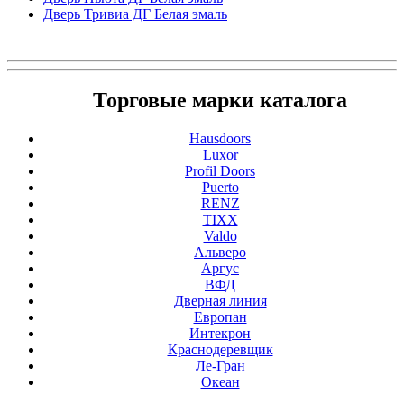
Дверь Тривиа ДГ Белая эмаль
Торговые марки каталога
Hausdoors
Luxor
Profil Doors
Puerto
RENZ
TIXX
Valdo
Альверо
Аргус
ВФД
Дверная линия
Европан
Интекрон
Краснодеревщик
Ле-Гран
Океан