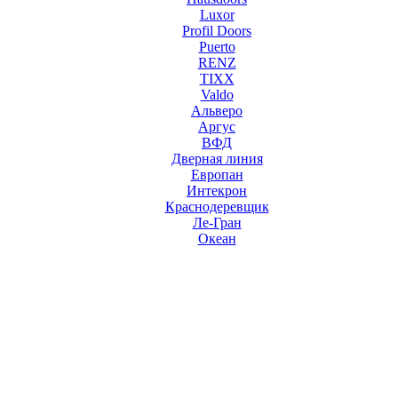
Luxor
Profil Doors
Puerto
RENZ
TIXX
Valdo
Альверо
Аргус
ВФД
Дверная линия
Европан
Интекрон
Краснодеревщик
Ле-Гран
Океан