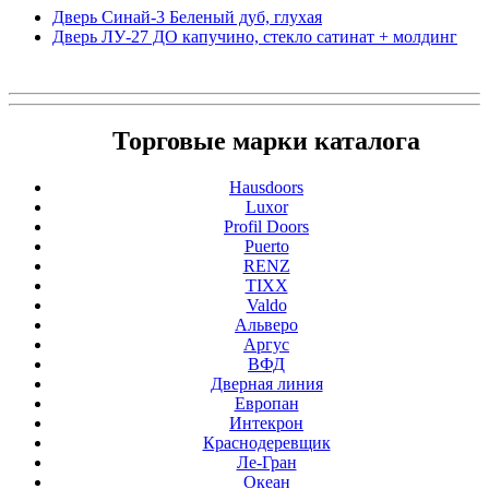
Дверь Синай-3 Беленый дуб, глухая
Дверь ЛУ-27 ДО капучино, стекло сатинат + молдинг
Торговые марки каталога
Hausdoors
Luxor
Profil Doors
Puerto
RENZ
TIXX
Valdo
Альверо
Аргус
ВФД
Дверная линия
Европан
Интекрон
Краснодеревщик
Ле-Гран
Океан