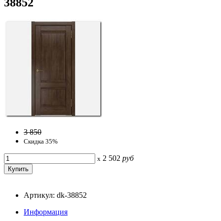
38852
3 850
Скидка 35%
2 502
руб
x
Артикул: dk-38852
Информация