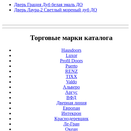
Дверь Грация Дуб белая эмаль ДО
Дверь Лаура-2 Светлый мореный дуб ДО
Торговые марки каталога
Hausdoors
Luxor
Profil Doors
Puerto
RENZ
TIXX
Valdo
Альверо
Аргус
ВФД
Дверная линия
Европан
Интекрон
Краснодеревщик
Ле-Гран
Океан