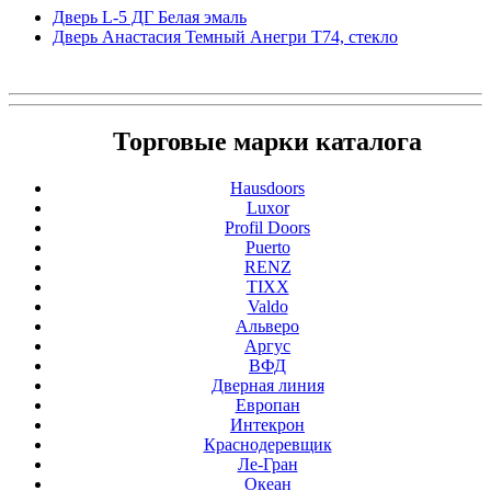
Дверь L-5 ДГ Белая эмаль
Дверь Анастасия Темный Анегри Т74, стекло
Торговые марки каталога
Hausdoors
Luxor
Profil Doors
Puerto
RENZ
TIXX
Valdo
Альверо
Аргус
ВФД
Дверная линия
Европан
Интекрон
Краснодеревщик
Ле-Гран
Океан