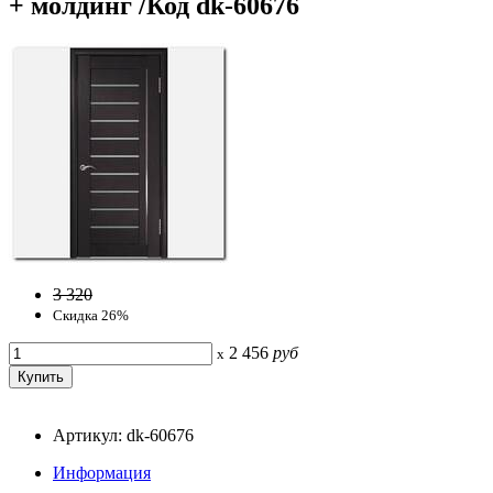
+ молдинг /Код dk-60676
3 320
Скидка 26%
2 456
руб
x
Артикул: dk-60676
Информация