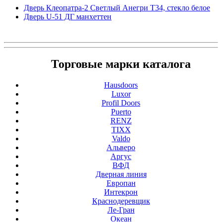
Дверь Клеопатра-2 Светлый Анегри Т34, стекло белое
Дверь U-51 ДГ манхеттен
Торговые марки каталога
Hausdoors
Luxor
Profil Doors
Puerto
RENZ
TIXX
Valdo
Альверо
Аргус
ВФД
Дверная линия
Европан
Интекрон
Краснодеревщик
Ле-Гран
Океан