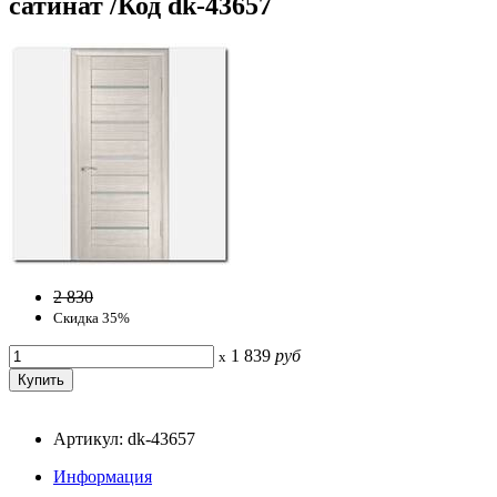
сатинат /Код dk-43657
2 830
Скидка 35%
1 839
руб
x
Артикул: dk-43657
Информация