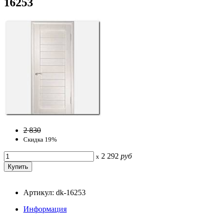
16253
2 830
Скидка 19%
2 292
руб
x
Артикул: dk-16253
Информация