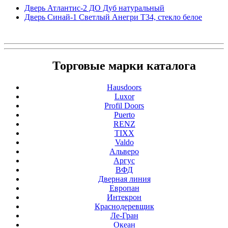
Дверь Атлантис-2 ДО Дуб натуральный
Дверь Синай-1 Светлый Анегри Т34, стекло белое
Торговые марки каталога
Hausdoors
Luxor
Profil Doors
Puerto
RENZ
TIXX
Valdo
Альверо
Аргус
ВФД
Дверная линия
Европан
Интекрон
Краснодеревщик
Ле-Гран
Океан